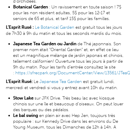
d'orchidées.
Botanical Garden
: Un ravissement en toute saison ! 7$
pour les non résident adultes, 5$ pour les 12-17 et
seniors de 65 et plus, et tarif 15$ pour les familles.
L’Esprit Rusé :
Le Botanical Garden
est gratuit tous les jours
de 7h30 à 9h du matin et tous les seconds mardis du mois.
Japanese Tea Garden ou Jardin
de Thé japonnais. Son
premier nom était "Oriental Garden" et, en effet ce lieu
est un magnifique mélange de jardin japonais et chinois,
tellement californien! Ouverture tous les jours à partir de
9h du matin. Pour les tarifs d’entrée consultez le site
:
https://sfrecpark.org/DocumentCenter/View/13561/JTe
L’Esprit Rusé:
Le
Japanese Tea Garden
est gratuit lundi,
mercredi et vendredi si vous y entrez avant 10h du matin.
Stow Lake
sur JFK Drive. Très beau lac avec kiosque
chinois sur une île et beaucoup d'oiseaux. On peut louer
des barques ou des pédalos.
Le bal swing
en plein air avec Hep Jen, toujours très
populaire : sur Kennedy Drive dans les environs du De
Young Museum, tous les Dimanches de 12h à 14h. A