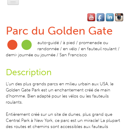
Accueil
L'Esprit Privé
Parc du Golden Gate
L'Esprit Léger
auto-guidé / à pied / promenade ou
L'Esprit Libre
randonnée / en vélo / en fauteuil roulant /
demi- journée ou journée / San Francisco
L'Esprit Pratique
Description
L'Esprit SF
L'un des plus grands parcs en milieu urbain aux USA, le
Contact-Réservation
Golden Gate Park est un enchantement créé de main
d'homme. Bien adapté pour les vélos ou les fauteuils
roulants.
Entièrement créé sur un site de dunes, plus grand que
Central Park à New York, ce parc est un miracle! La plupart
des routes et chemins sont accessibles aux fauteuils