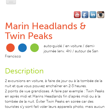
Accueil
L'Esprit Privé
Marin Headlands &
L'Esprit Léger
Twin Peaks
L'Esprit Libre
auto-guidé / en voiture / demi-
journée (env. 4h) / autour de San
L'Esprit Pratique
Francisco
L'Esprit SF
Description
Contact-Réservation
2 excursions en voiture, à faire de jour ou à la tombée de la
nuit et que vous pouvez enchaîner en 2-3 heures.
2
points de vue grandioses. A faire par exemple : Twin Peaks
en après midi et Marins Headlands fin d'après midi ou à la
tombée de la nuit. Éviter Twin Peaks en soirée car des
touristes s'y sont fait voler leurs appareils photo, mais aucun